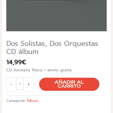
Dos Solistas, Dos Orquestas
CD álbum
14,99
€
CD formato físico + envío gratis
DOS
AÑADIR AL
-
+
SOLISTAS,
CARRITO
DOS
ORQUESTAS
CD
Categoría:
Álbum
ÁLBUM
CANTIDAD