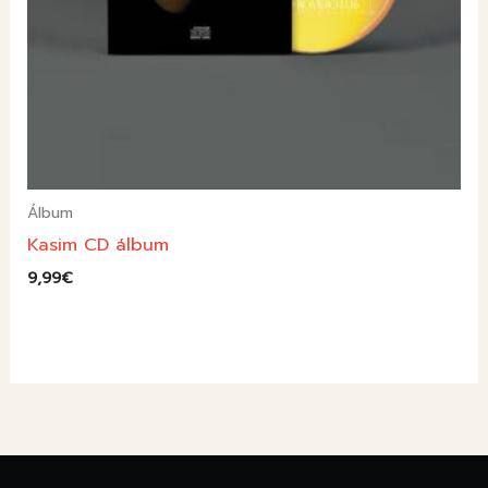
Álbum
Kasim CD álbum
9,99
€