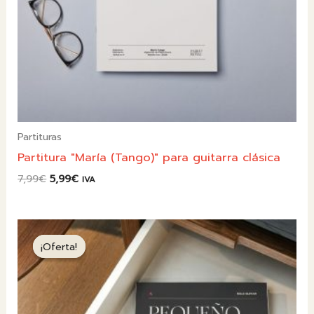
Partituras
Partitura "María (Tango)" para guitarra clásica
El
El
7,99
€
5,99
€
IVA
precio
precio
original
actual
era:
es:
7,99€.
5,99€.
¡Oferta!
¡Oferta!