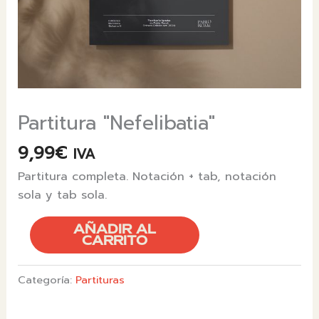
Partitura "Nefelibatia"
9,99
€
IVA
Partitura completa. Notación + tab, notación
sola y tab sola.
PARTITURA
AÑADIR AL
"NEFELIBATIA"
CARRITO
CANTIDAD
Categoría:
Partituras