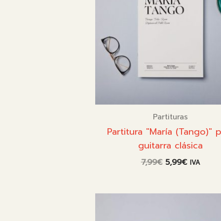
Partituras
Partitura "María (Tango)" 
guitarra clásica
El
El
7,99
€
5,99
€
IVA
precio
precio
original
actual
era:
es:
7,99€.
5,99€.