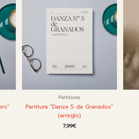
7,99€.
5,99€.
Partituras
ers"
Partitura "Danza 5 de Granados"
(arreglo)
7,99
€