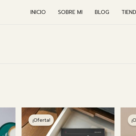
INICIO
SOBRE MI
BLOG
TIEN
Ordenado
por
os
últimos
¡Oferta!
¡O