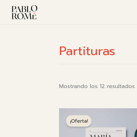
Ir
al
contenido
Partituras
Mostrando los 12 resultados
l
¡Oferta!