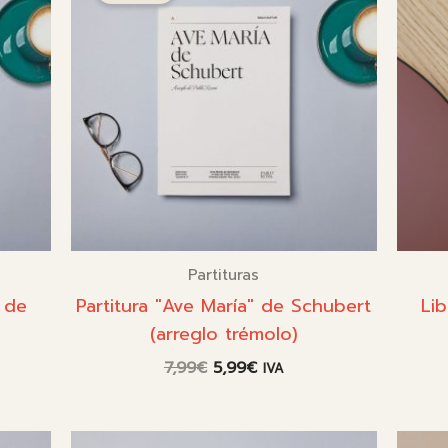
Partituras
 de
Partitura "Ave María" de Schubert
Li
(arreglo trémolo)
El
El
7,99
€
5,99
€
IVA
precio
precio
original
actual
era:
es: