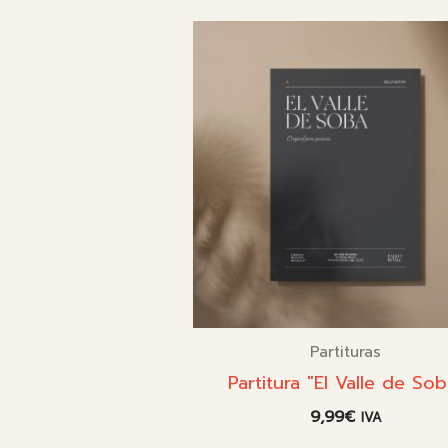
Partituras
Partitura "El Valle de Sob
9,99
€
IVA