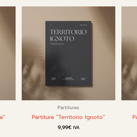
Partituras
a"
Partitura "Territorio Ignoto"
P
9,99
€
IVA