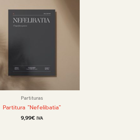
Partituras
Partitura "Nefelibatia"
9,99
€
IVA