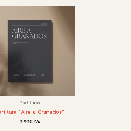
Partituras
artitura "Aire a Granados"
9,99
€
IVA