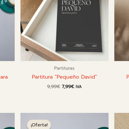
Partituras
para
Partitura "Pequeño David"
P
El
El
9,99
€
7,99
€
IVA
precio
precio
original
actual
era:
es:
9,99€.
7,99€.
¡Oferta!