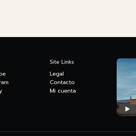
Site Links
be
Legal
gram
Contacto
y
Mi cuenta