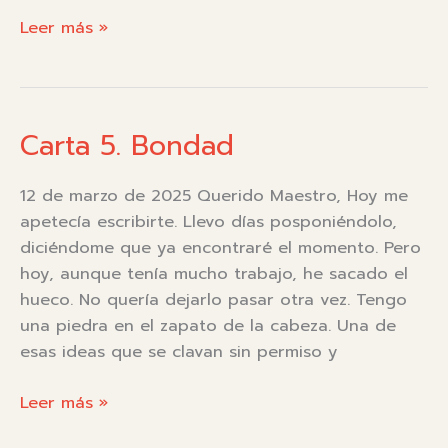
Aprendiendo
Leer más »
a
amar
el
fracaso
Carta 5. Bondad
|
Carta
12 de marzo de 2025 Querido Maestro, Hoy me
6
apetecía escribirte. Llevo días posponiéndolo,
diciéndome que ya encontraré el momento. Pero
hoy, aunque tenía mucho trabajo, he sacado el
hueco. No quería dejarlo pasar otra vez. Tengo
una piedra en el zapato de la cabeza. Una de
esas ideas que se clavan sin permiso y
Carta
Leer más »
5.