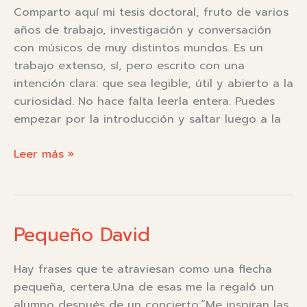
Comparto aquí mi tesis doctoral, fruto de varios
Guitarra
años de trabajo, investigación y conversación
Sin
con músicos de muy distintos mundos. Es un
Límites
trabajo extenso, sí, pero escrito con una
intención clara: que sea legible, útil y abierto a la
curiosidad. No hace falta leerla entera. Puedes
empezar por la introducción y saltar luego a la
Una
Leer más »
definición
de
buen
músico
Pequeño David
(tesis)
Hay frases que te atraviesan como una flecha
pequeña, certera.Una de esas me la regaló un
alumno después de un concierto:“Me inspiran las