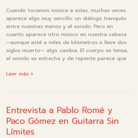
Cuando tocamos música a solas, muchas veces
aparece algo muy sencillo: un diálogo tranquilo
entre nuestras manos y el sonido. Pero en
cuanto aparece otro músico en nuestra cabeza
—aunque esté a miles de kilómetros o lleve dos
siglos muerto— algo cambia. El cuerpo se tensa,
el sonido se estrecha y de repente parece que
Comparación
Leer más »
en
música:
historia,
psicología
Entrevista a Pablo Romé y
y
Paco Gómez en Guitarra Sin
redes
Límites
sociales