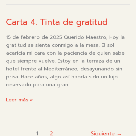
Bondad
Carta 4. Tinta de gratitud
15 de febrero de 2025 Querido Maestro, Hoy la
gratitud se sienta conmigo a la mesa. El sol
acaricia mi cara con la paciencia de quien sabe
que siempre vuelve. Estoy en la terraza de un
hotel frente al Mediterráneo, desayunando sin
prisa. Hace años, algo así habría sido un lujo
reservado para una gran
Carta
Leer más »
4.
Tinta
de
gratitud
1
2
Siguiente
→