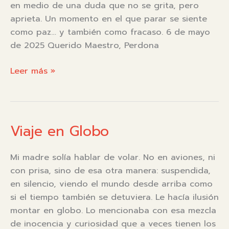
en medio de una duda que no se grita, pero
aprieta. Un momento en el que parar se siente
como paz… y también como fracaso. 6 de mayo
de 2025 Querido Maestro, Perdona
Parar
Leer más »
sin
sentir
el
fracaso
Viaje en Globo
|
Carta
Mi madre solía hablar de volar. No en aviones, ni
7
con prisa, sino de esa otra manera: suspendida,
en silencio, viendo el mundo desde arriba como
si el tiempo también se detuviera. Le hacía ilusión
montar en globo. Lo mencionaba con esa mezcla
de inocencia y curiosidad que a veces tienen los