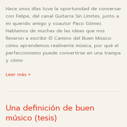
Hace unos días tuve la oportunidad de conversar
con Felipe, del canal Guitarra Sin Límites, junto a
mi querido amigo y coautor Paco Gómez.
Hablamos de muchas de las ideas que nos
llevaron a escribir El Camino del Buen Músico:
cómo aprendemos realmente música, por qué el
perfeccionismo puede convertirse en una trampa
y cómo
Entrevista
Leer más »
a
Pablo
Romé
y
Una definición de buen
Paco
músico (tesis)
Gómez
en