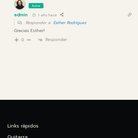
Autor
admin
1 año hace
Responder a
Esther Rodríguez
Gracias Esther!
Responder
0
Links rápidos
Guitarra