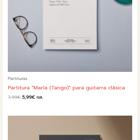
Partituras
Partitura "María (Tango)" para guitarra clásica
El
El
7,99
€
5,99
€
IVA
precio
precio
original
actual
era:
es:
7,99€.
5,99€.