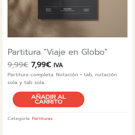
Partitura "Viaje en Globo"
El
El
9,99
€
7,99
€
IVA
precio
precio
Partitura completa. Notación + tab, notación
original
actual
sola y tab sola.
era:
es:
9,99€.
7,99€.
PARTITURA
AÑADIR AL
"VIAJE
CARRITO
EN
GLOBO"
Categoría:
Partituras
CANTIDAD