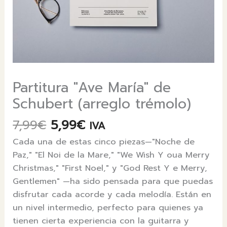
Partitura "Ave María" de
Schubert (arreglo trémolo)
El
El
7,99
€
5,99
€
IVA
precio
precio
Cada una de estas cinco piezas—"Noche de
original
actual
Paz," "El Noi de la Mare," "We Wish Y oua Merry
era:
es:
Christmas," "First Noel," y "God Rest Y e Merry,
7,99€.
5,99€.
Gentlemen" —ha sido pensada para que puedas
disfrutar cada acorde y cada melodía. Están en
un nivel intermedio, perfecto para quienes ya
tienen cierta experiencia con la guitarra y