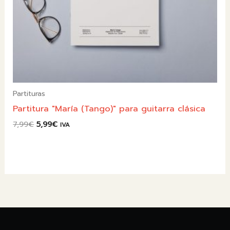
Partituras
Partitura "María (Tango)" para guitarra clásica
El
El
7,99
€
5,99
€
IVA
precio
precio
original
actual
era:
es:
7,99€.
5,99€.