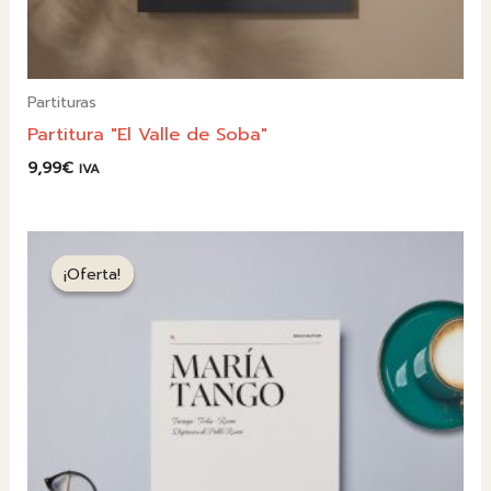
Partituras
Partitura "El Valle de Soba"
9,99
€
IVA
¡Oferta!
¡Oferta!