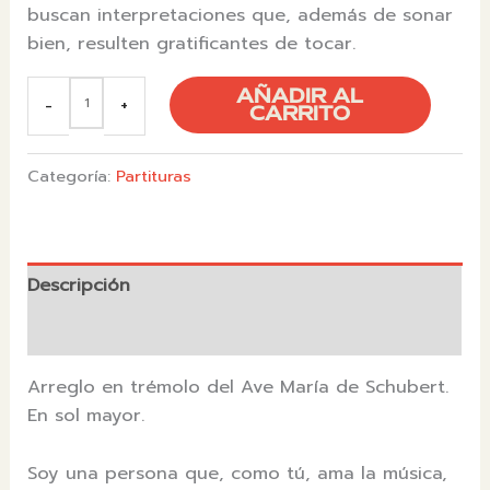
buscan interpretaciones que, además de sonar
bien, resulten gratificantes de tocar.
PARTITURA
AÑADIR AL
-
+
"AVE
CARRITO
MARÍA"
DE
SCHUBERT
Categoría:
Partituras
(ARREGLO
TRÉMOLO)
CANTIDAD
Descripción
Valoraciones (0)
Arreglo en trémolo del Ave María de Schubert.
En sol mayor.
Soy una persona que, como tú, ama la música,