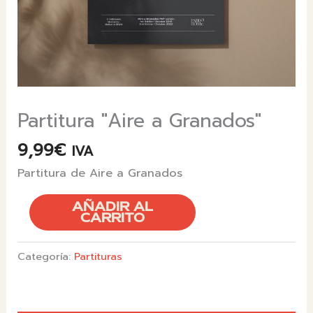
Partitura "Aire a Granados"
9,99
€
IVA
Partitura de Aire a Granados
PARTITURA
AÑADIR AL
"AIRE
CARRITO
A
GRANADOS"
Categoría:
Partituras
CANTIDAD