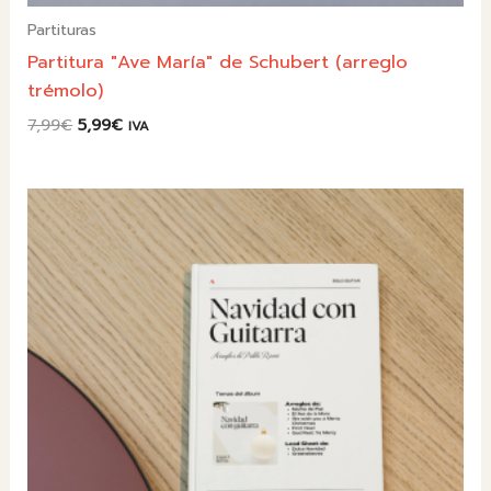
Partituras
Partitura "Ave María" de Schubert (arreglo
trémolo)
El
El
7,99
€
5,99
€
IVA
precio
precio
original
actual
era:
es:
7,99€.
5,99€.